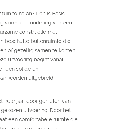
tuin te halen? Dan is Basis
ng vormt de fundering van een
uurzame constructie met
en beschutte buitenruimte die
yen of gezellig samen te komen
eze uitvoering begint vanaf
r een solide en
kan worden uitgebreid.
et hele jaar door genieten van
 gekozen uitvoering. Door het
taat een comfortabele ruimte die
atie met een glazen wand