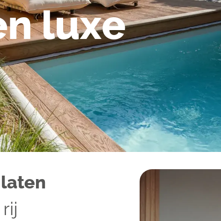
en luxe
f
laten
rij