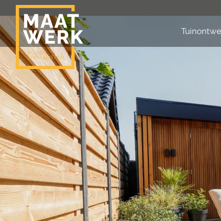
Tuinontwe
Tuinontwerp
Projecten
Tuinstijlen
Tuinelementen