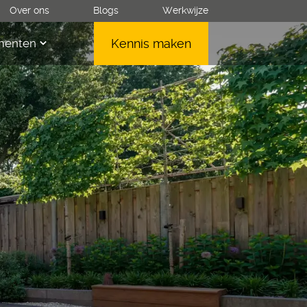
★
★
★
★
★
Over ons
Blogs
Werkwijze
5
/5
menten
Kennis maken
close