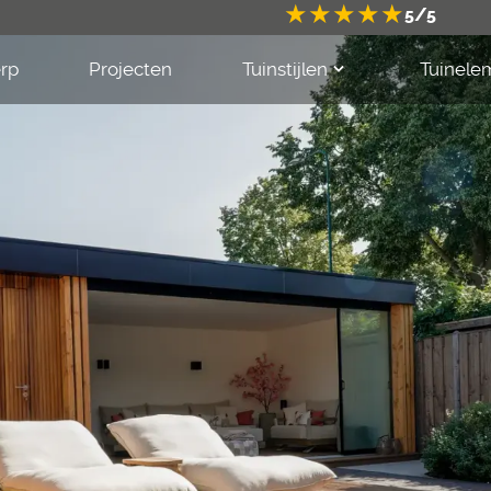
★
★
★
★
★
5
/
5
rp
Projecten
Tuinstijlen
Tuinele
Kennis maken